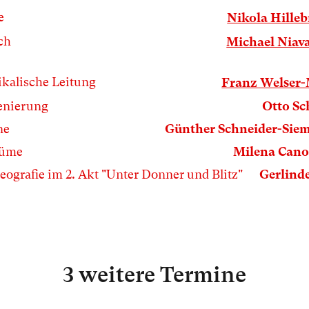
e
Nikola Hille
ch
Michael Niav
kalische Leitung
Franz Welser
enierung
Otto S
ne
Günther Schneider-Sie
tüme
Milena Can
eografie im 2. Akt "Unter Donner und Blitz"
Gerlinde
3 weitere Termine