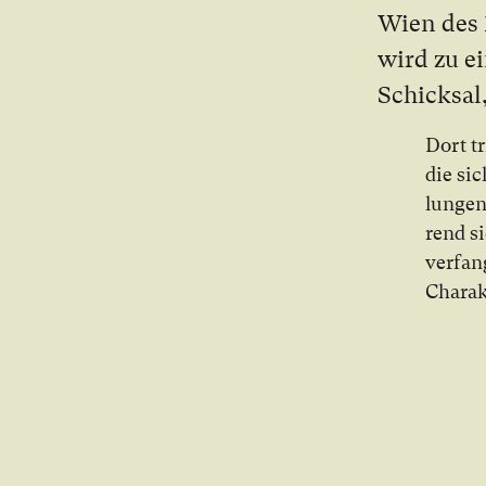
Wien des 1
wird zu ei­
Schick­sal,
Dort tr
die sic
lun­gen
rend si
ver­fan
Cha­rak