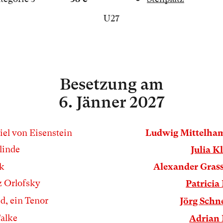
U27
Besetzung
am
6. Jänner 2027
iel von Eisenstein
Ludwig Mittelha
linde
Julia Kl
k
Alexander Gras
z Orlofsky
Patricia
ed, ein Tenor
Jörg Schn
Falke
Adrian