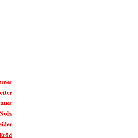
mmer
eiter
sauer
 Nolz
eider
 Eröd