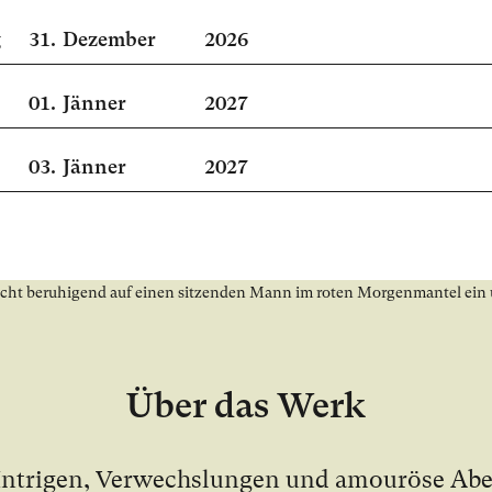
g
31.
Dezember
2026
01.
Jänner
2027
03.
Jänner
2027
Über das Werk
In­tri­gen, Ver­wechs­lun­gen und amou­rö­se Abe