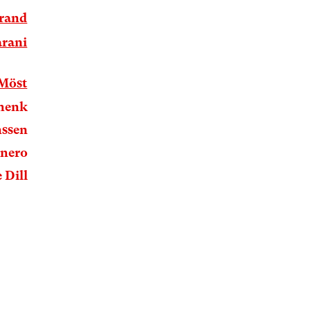
brand
arani
-Möst
chenk
mssen
onero
 Dill