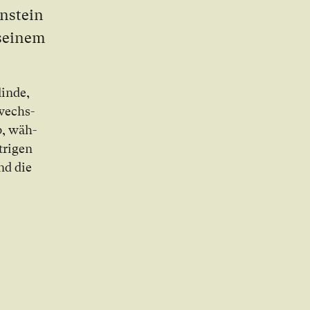
enstein
 sei­nem
lin­de,
r­wechs­
ab, wäh­
tri­gen
und die