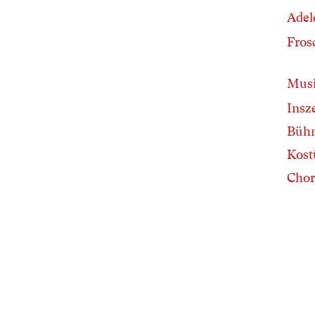
Adel
Fros
Musi
Insz
Büh
Kos
Chor