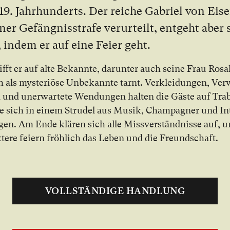
9. Jahr­hun­derts. Der rei­che Gabriel von Eis
ner Ge­fäng­nis­stra­fe ver­ur­teilt, ent­geht aber
 in­dem er auf ei­ne Fei­er geht.
ifft er auf al­te Be­kann­te, dar­un­ter auch sei­ne Frau Ro­sa­
h als mys­te­riö­se Un­be­kann­te tarnt. Ver­klei­dun­gen, Ve
 und un­er­war­te­te Wen­dun­gen hal­ten die Gäs­te auf Tr
e sich in ei­nem Stru­del aus Mu­sik, Cham­pa­gner und In­
­gen. Am En­de klä­ren sich al­le Miss­ver­ständ­nis­se auf, 
­te­re fei­ern fröh­lich das Le­ben und die Freund­schaft.
VOLLSTÄNDIGE HANDLUNG