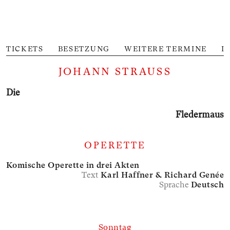
TICKETS
BESETZUNG
WEITERE TERMINE
I
JOHANN STRAUSS
Die
Fleder­maus
OPERETTE
Komische Operette in drei Akten
Text
Karl Haffner &
Richard Genée
Sprache
Deutsch
Sonntag