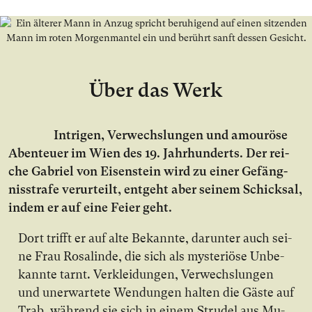
Über das Werk
In­tri­gen, Ver­wechs­lun­gen und amou­rö­se
Aben­teu­er im Wien des 19. Jahr­hun­derts. Der rei­
che Gabriel von Eisenstein wird zu ei­ner Ge­fäng­
nis­stra­fe ver­ur­teilt, ent­geht aber sei­nem Schick­sal,
in­dem er auf ei­ne Fei­er geht.
Dort trifft er auf al­te Be­kann­te, dar­un­ter auch sei­
ne Frau Ro­sa­lin­de, die sich als mys­te­riö­se Un­be­
kann­te tarnt. Ver­klei­dun­gen, Ver­wechs­lun­gen
und un­er­war­te­te Wen­dun­gen hal­ten die Gäs­te auf
Trab, wäh­rend sie sich in ei­nem Stru­del aus Mu­