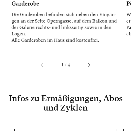
Garderobe
P
Die Gar­der­oben be­fin­den sich ne­ben den Ein­gän­
Wi
gen an der Sei­te Opern­gas­se, auf dem Bal­kon und
er
der Ga­le­rie rechts- und links­sei­tig so­wie in den
Pa
Lo­gen.
ei
Alle Gar­der­oben im Haus sind kos­ten­frei.
1
/
4
Infos zu Ermäßigungen, Abos
und Zyklen