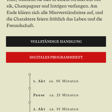
sik, Cham­pa­gner und In­tri­gen ver­fan­gen. Am
En­de klä­ren sich al­le Miss­ver­ständ­nis­se auf, und
die Cha­rak­te­re fei­ern fröh­lich das Le­ben und die
Freund­schaft.
VOLLSTÄNDIGE HANDLUNG
DIGITALES PROGRAMMHEFT
1. Akt
ca. 50 Minuten
Pause
ca. 25 Minuten
2. Akt
ca. 55 Minuten