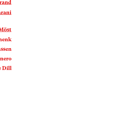
brand
arani
-Möst
chenk
mssen
onero
 Dill