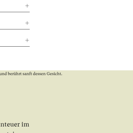
n­teu­er im