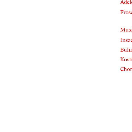
Adel
Fros
Musi
Insz
Büh
Kos
Chor