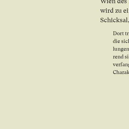
Wien des 1
wird zu ei­
Schick­sal,
Dort tr
die sic
lun­gen
rend si
ver­fan
Cha­rak