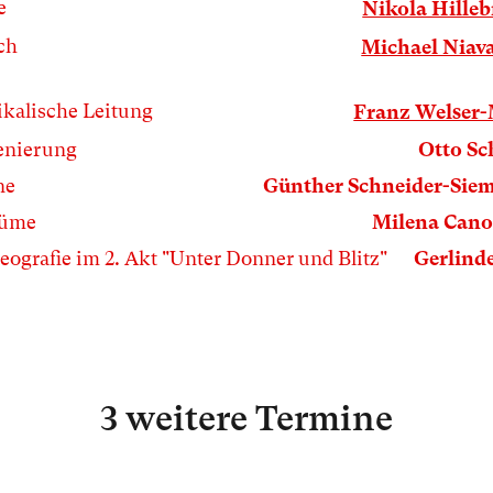
e
Nikola Hille
ch
Michael Niav
kalische Leitung
Franz Welser
enierung
Otto S
ne
Günther Schneider-Sie
tüme
Milena Can
eografie im 2. Akt "Unter Donner und Blitz"
Gerlinde
3 weitere Termine