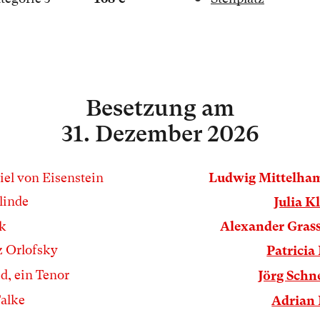
Besetzung
am
31. Dezember 2026
iel von Eisenstein
Ludwig Mittelha
linde
Julia Kl
k
Alexander Gras
z Orlofsky
Patricia
ed, ein Tenor
Jörg Schn
Falke
Adrian