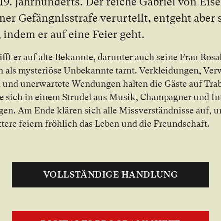
9. Jahr­hun­derts. Der rei­che Gabriel von Eis
ner Ge­fäng­nis­stra­fe ver­ur­teilt, ent­geht aber
 in­dem er auf ei­ne Fei­er geht.
ifft er auf al­te Be­kann­te, dar­un­ter auch sei­ne Frau Ro­sa­
h als mys­te­riö­se Un­be­kann­te tarnt. Ver­klei­dun­gen, Ve
 und un­er­war­te­te Wen­dun­gen hal­ten die Gäs­te auf Tr
e sich in ei­nem Stru­del aus Mu­sik, Cham­pa­gner und In­
­gen. Am En­de klä­ren sich al­le Miss­ver­ständ­nis­se auf, 
­te­re fei­ern fröh­lich das Le­ben und die Freund­schaft.
VOLLSTÄNDIGE HANDLUNG