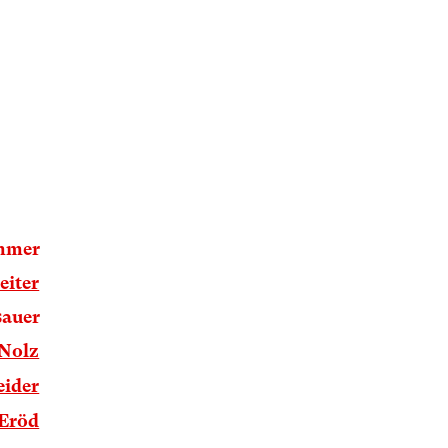
mmer
eiter
sauer
 Nolz
eider
 Eröd