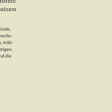
enstein
 sei­nem
lin­de,
r­wechs­
ab, wäh­
tri­gen
und die