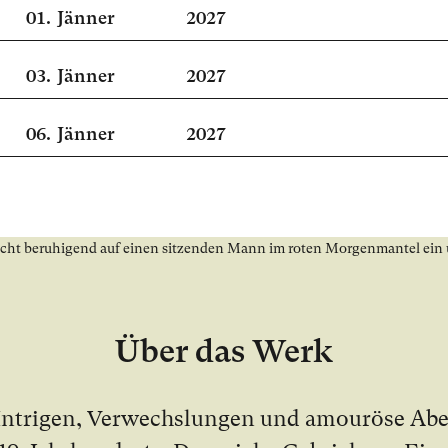
01.
Jänner
2027
03.
Jänner
2027
06.
Jänner
2027
Über das Werk
In­tri­gen, Ver­wechs­lun­gen und amou­rö­se Abe