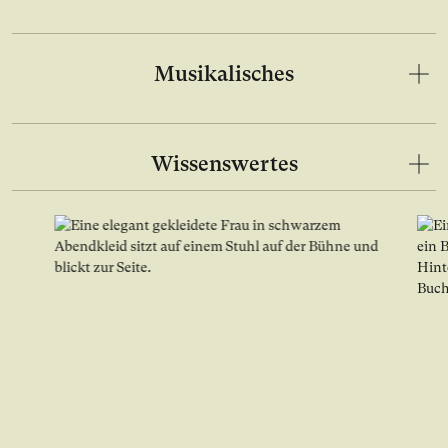
Musikalisches
Wissenswertes
Bild in Lightbox Galerie öffnen
Bild