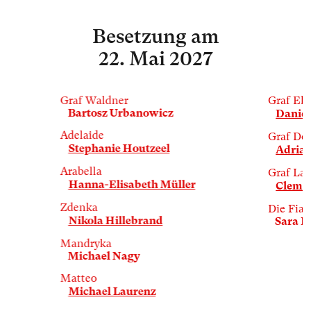
Besetzung
am
22. Mai 2027
Graf Waldner
Graf El
Bartosz Urbanowicz
Daniel
Adelaide
Graf Do
Stephanie Houtzeel
Adrian
Arabella
Graf La
Hanna-Elisabeth Müller
Clemen
Zdenka
Die Fiak
Nikola Hillebrand
Sara B
Mandryka
Michael Nagy
Matteo
Michael Laurenz