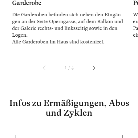
Garderobe
P
Die Gar­der­oben be­fin­den sich ne­ben den Ein­gän­
Wi
gen an der Sei­te Opern­gas­se, auf dem Bal­kon und
er
der Ga­le­rie rechts- und links­sei­tig so­wie in den
Pa
Lo­gen.
ei
Alle Gar­der­oben im Haus sind kos­ten­frei.
1
/
4
Infos zu Ermäßigungen, Abos
und Zyklen