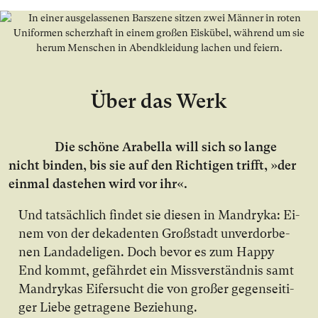
Über das Werk
Die schö­ne Arabella will sich so lan­ge
nicht bin­den, bis sie auf den Rich­ti­gen trifft, »der
ein­mal da­ste­hen wird vor ihr«.
Und tat­säch­lich fin­det sie die­sen in Mandryka: Ei­
nem von der de­ka­den­ten Groß­stadt un­ver­dor­be­
nen Land­ade­li­gen. Doch be­vor es zum Happy
End kommt, ge­fähr­det ein Miss­ver­ständ­nis samt
Mandrykas Ei­fer­sucht die von gro­ßer ge­gen­sei­ti­
ger Lie­be ge­tra­ge­ne Be­zie­hung.