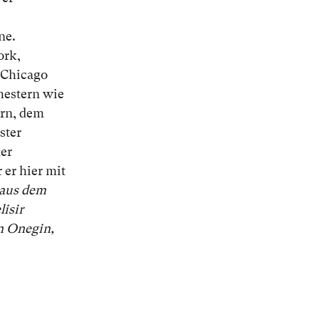
ne.
ork,
 Chicago
hestern wie
rn, dem
ster
er
 er hier mit
aus dem
lisir
en Onegin,