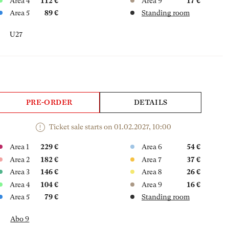
Area 4
112 €
Area 9
17 €
Area 5
89 €
Standing room
U27
PRE-ORDER
DETAILS
Ticket sale starts on 01.02.2027, 10:00
Area 1
229 €
Area 6
54 €
Area 2
182 €
Area 7
37 €
Area 3
146 €
Area 8
26 €
Area 4
104 €
Area 9
16 €
Area 5
79 €
Standing room
Abo 9