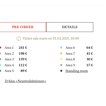
PRE-ORDER
DETAILS
Ticket sale starts on 01.02.2027, 10:00
Area 1
241 €
Area 6
64 €
Area 2
198 €
Area 7
41 €
Area 3
159 €
Area 8
30 €
Area 4
112 €
Area 9
17 €
Area 5
89 €
Standing room
Zyklus »Neuproduktionen«