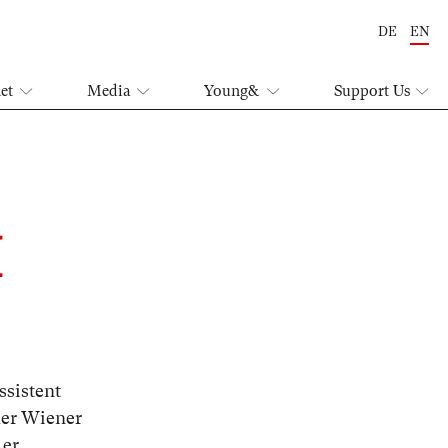
DE
EN
let
Media
Young&
Support Us
H
ssistent
der Wiener
 er