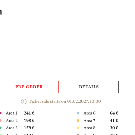
h
PRE-ORDER
DETAILS
Ticket sale starts on 01.02.2027, 10:00
Area 1
241 €
Area 6
64 €
Area 2
198 €
Area 7
41 €
Area 3
159 €
Area 8
30 €