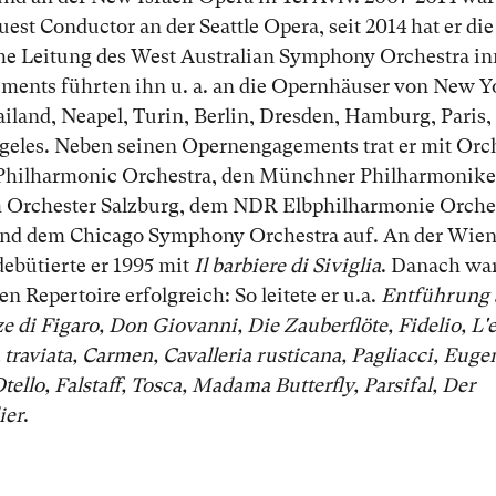
uest Conductor an der Seattle Opera, seit 2014 hat er die
he Leitung des West Australian Symphony Orchestra in
ments führten ihn u. a. an die Opernhäuser von New Y
land, Neapel, Turin, Berlin, Dresden, Hamburg, Paris,
geles. Neben seinen Opernengagements trat er mit Orc
 Philharmonic Orchestra, den Münchner Philharmonike
Orchester Salzburg, dem NDR Elbphilharmonie Orche
d dem Chicago Symphony Orchestra auf. An der Wien
debütierte er 1995 mit
Il barbiere di Siviglia
. Danach war
n Repertoire erfolgreich: So leitete er u.a.
Entführung 
ze di Figaro, Don Giovanni, Die Zauberflöte, Fidelio, L'e
 traviata, Carmen, Cavalleria rusticana, Pagliacci, Eug
tello, Falstaff, Tosca, Madama Butterfly, Parsifal, Der
ier
.