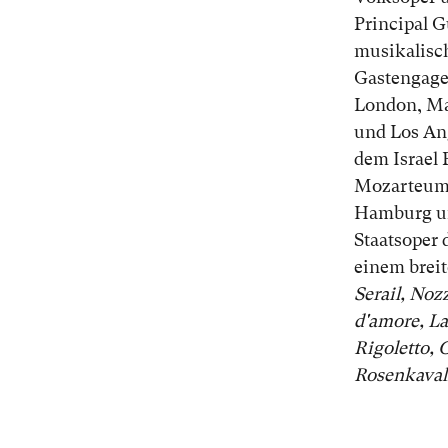
Principal G
musikalisc
Gastengage
London, Mai
und Los An
dem Israel
Mozarteum 
Hamburg un
Staatsoper 
einem breite
Serail, Noz
d'amore, La
Rigoletto, O
Rosenkaval