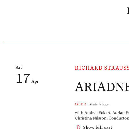
Number of events listed below: 1
Sat
RICHARD STRAUS
17
Apr
ARIADN
OPER
Main Stage
with Andrea Eckert, Adrian Er
Christina Nilsson,
Conductor:
Show full cast