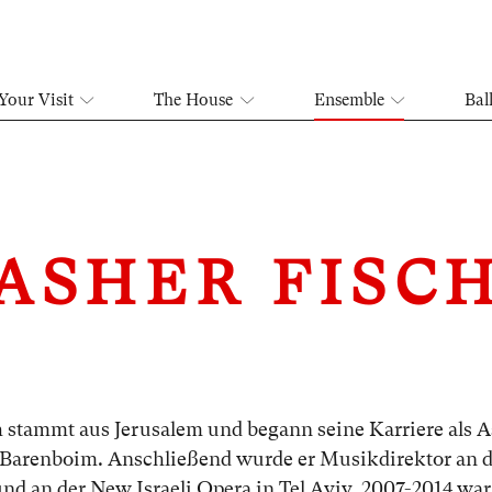
Your Visit
The House
Ensemble
Bal
ASHER FISC
 stammt aus Jerusalem und begann seine Karriere als A
 Barenboim. Anschließend wurde er Musikdirektor an 
nd an der New Israeli Opera in Tel Aviv. 2007-2014 war